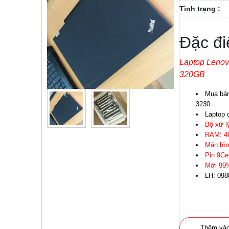
Tình trạng :
Đặc đi
Laptop Lenov
320GB
Mua bán
3230
Laptop 
Bộ xử lý
RAM: 4
Màn hìn
Pin 9Ce
Mới 99
LH: 098
Thêm vào