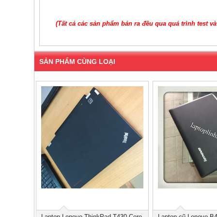
(Tất cả các sản phẩm bán ra đều qua quá trình test v
SẢN PHẨM CÙNG LOẠI
Laptop Lenovo ThinkPad T430 Core
Laptop cũ Lenovo B