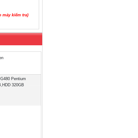
o máy kiểm tra)
 G480 Pentium
B,HDD 320GB