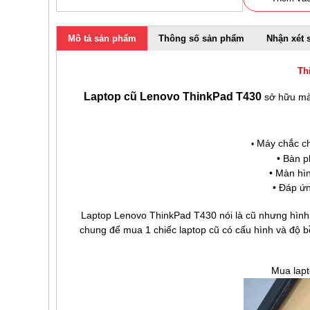
Mô tả sản phẩm
Thông số sản phẩm
Nhận xét 
Th
Laptop cũ Lenovo ThinkPad T430
sở hữu màn
Máy chắc ch
•
• Bàn p
• Màn hìn
• Đáp ứ
Laptop Lenovo ThinkPad T430 nói là cũ nhưng hình t
chung để mua 1 chiếc laptop cũ có cấu hình và độ 
Mua lap