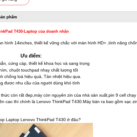
sản phẩm
inkPad T430-Laptop của doanh nhân
 hình 14inches, thiết kế vững chắc với màn hình HD+ ,tính năng chốn
Ưu điểm:
ắn, cứng cáp, thiết kế khoa học và sang trọng
hím, chuột touchpad nhạy chất lượng tốt
h chống loá hiệu quả, Tản nhiệt hiệu qua.
ng được nhu cầu của người dùng khó tính
hức còn rất đẹp,máy còn nguyên zin của nhà sản xuất,pin 9 cell chạy 3
bền cao thì chính là Lenovo ThinkPad T430.Máy bán ra bao gồm sạc zin
top
Laptop Lenovo ThinkPad T430 ở đâu?