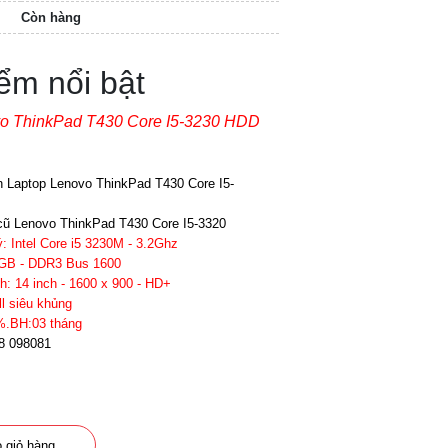
Còn hàng
ểm nổi bật
o ThinkPad T430 Core I5-3230 HDD
 Laptop Lenovo ThinkPad T430 Core I5-
cũ Lenovo ThinkPad T430 Core I5-3320
: Intel Core i5 3230M - 3.2Ghz
GB - DDR3 Bus 1600
h: 14 inch - 1600 x 900 - HD+
ll siêu khủng
%.BH:03 tháng
8 098081
 giỏ hàng