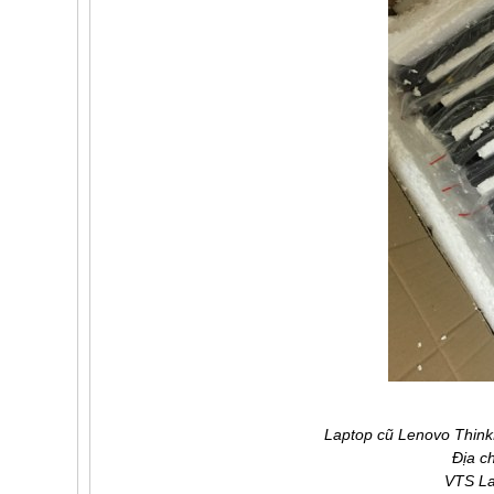
Laptop cũ Lenovo Thin
Địa c
VTS La