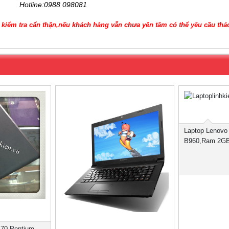
Hotline:0988 098081
à kiểm tra cẩn thận,nếu khách hàng vẫn chưa yên tâm có thể yêu cầu thá
Laptop Lenovo
B960,Ram 2G
470 Pentium