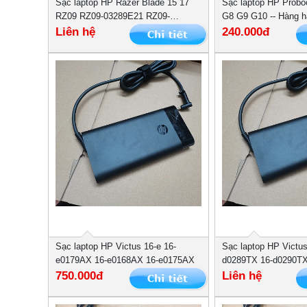
Sạc laptop HP Razer ‎Blade 15 17
Sạc laptop HP Probo
‎RZ09 RZ09-03289E21 RZ09-
G8 G9 G10 -- Hàng h
03286E22 -- 230W
Liên hệ
240.000đ
Sạc laptop HP Victus 16-e 16-
Sạc laptop HP Victus
e0179AX 16-e0168AX 16-e0175AX
d0289TX 16-d0290T
750.000đ
Liên hệ