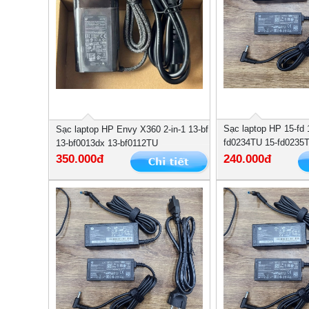
Sạc laptop HP 15-fd 
Sạc laptop HP Envy X360 2-in-1 13-bf
fd0234TU 15-fd0235
13-bf0013dx 13-bf0112TU
350.000đ
240.000đ