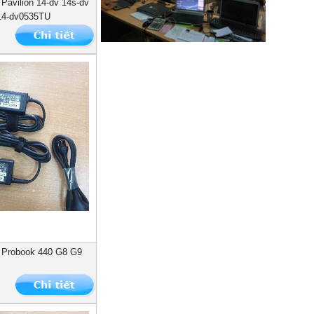
 Pavilion 14-dv 14s-dv
14-dv0535TU
P Probook 440 G8 G9