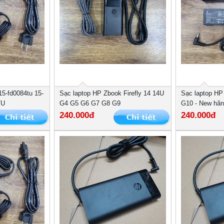
15-fd0084tu 15-
Sạc laptop HP Zbook Firefly 14 14U
Sạc laptop HP
TU
G4 G5 G6 G7 G8 G9
G10 - New hãn
240.000đ
240.000đ