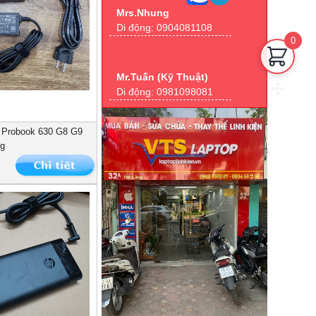
Mrs.Nhung
Di động:
0904081108
0
Mr.Tuấn (Kỹ Thuật)
Di động:
0981098081
 Probook 630 G8 G9
g