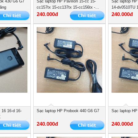
ok 430 G6 G7
Sạc laptop HP Pavilion 15-cc 15-
Sạc laptop HP
ãng
cc157tx 15-cc137tx 15-cc156tx -
14-dv0510TU 
Hàng hãng
240.000đ
240.000đ
 16 16-d 16-
Sạc laptop HP Probook 440 G6 G7
Sạc laptop H
X
240.000đ
240.000đ