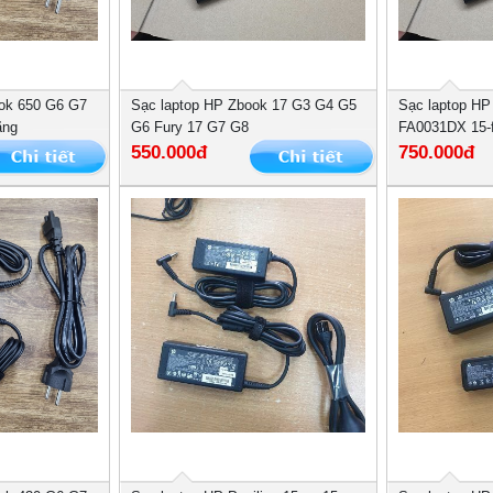
ok 650 G6 G7
Sạc laptop HP Zbook 17 G3 G4 G5
Sạc laptop HP 
ãng
G6 Fury 17 G7 G8
FA0031DX 15-f
550.000đ
750.000đ