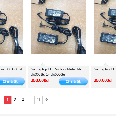
book 850 G3 G4
Sạc laptop HP Pavilion 14-dw 14-
Sạc laptop HP
dw0061tu 14-dw0060tu
250.000đ
250.000đ
1
2
3
...
11