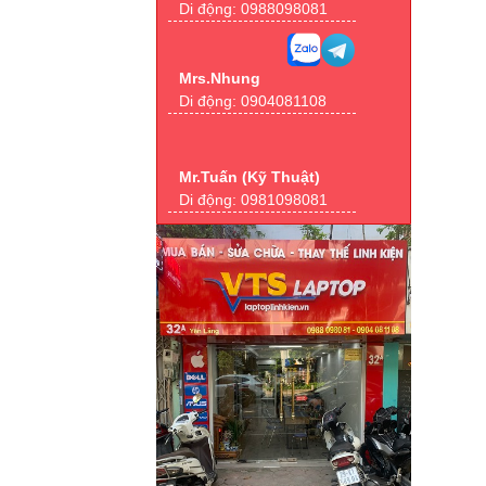
Di động:
0988098081
Mrs.Nhung
Di động:
0904081108
Mr.Tuấn (Kỹ Thuật)
Di động:
0981098081