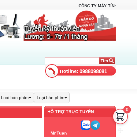
CÔNG TY MÁY TÍNH VTS - LAPTOP
0988098081
Loại bàn phím
Loại bàn phím
0
HỖ TRỢ TRỰC TUYẾN
Mr.Tuan