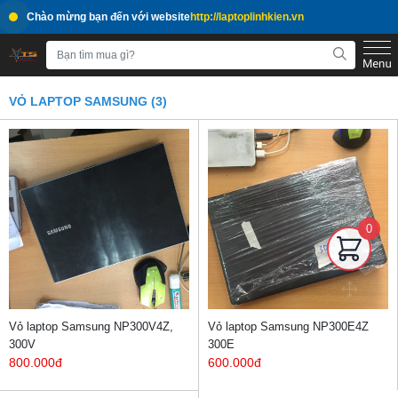
Chào mừng bạn đến với website
http://laptoplinhkien.vn
VỎ LAPTOP SAMSUNG (3)
0
Vỏ laptop Samsung NP300V4Z,
Vỏ laptop Samsung NP300E4Z
300V
300E
800.000đ
600.000đ