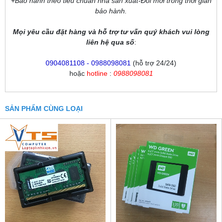
+Bảo hành theo tiêu chuẩn nhà sản xuất-Đổi mới trong thời gian
bảo hành.
Mọi yêu cầu đặt hàng và hỗ trợ tư vấn quý khách vui lòng
liên hệ qua số
:
0904081108 - 0988098081
(hỗ trợ 24/24)
hoặc
hotline
:
0988098081
SẢN PHẨM CÙNG LOẠI