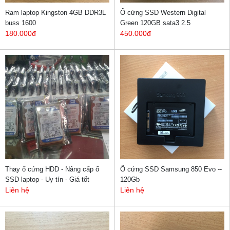
Ram laptop Kingston 4GB DDR3L
Ổ cứng SSD Western Digital
buss 1600
Green 120GB sata3 2.5
180.000đ
450.000đ
Thay ổ cứng HDD - Nâng cấp ổ
Ổ cứng SSD Samsung 850 Evo --
SSD laptop - Uy tín - Giá tốt
120Gb
Liên hệ
Liên hệ