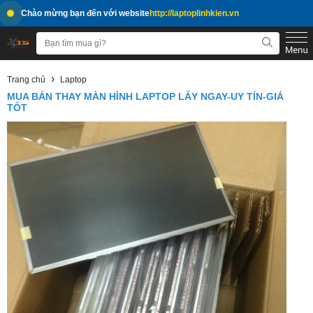
Chào mừng bạn đến với website
http://laptoplinhkien.vn
›
Trang chủ
Laptop
MUA BÁN THAY MÀN HÌNH LAPTOP LẤY NGAY-UY TÍN-GIÁ
TỐT