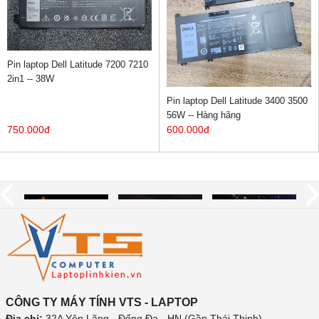
Pin laptop Dell Latitude 7200 7210
2in1 -- 38W
Pin laptop Dell Latitude 3400 3500
56W -- Hàng hãng
750.000đ
600.000đ
CÔNG TY MÁY TÍNH VTS - LAPTOP
Địa chỉ:
32A Yên Lãng - Đống Đa - HN (Gần Thái Thịnh)