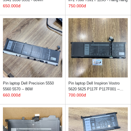
650.000đ
750.000đ
Pin laptop Dell Precision 5550
Pin laptop Dell Inspiron Vostro
5560 5570 -- 86W
5620 5625 P117F P117F001 --
660.000đ
Hàng hãng
700.000đ