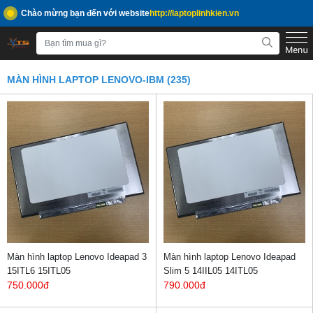
Chào mừng bạn đến với website
http://laptoplinhkien.vn
MÀN HÌNH LAPTOP LENOVO-IBM (235)
Màn hình laptop Lenovo Ideapad 3
Màn hình laptop Lenovo Ideapad
15ITL6 15ITL05
Slim 5 14IIL05 14ITL05
750.000đ
790.000đ