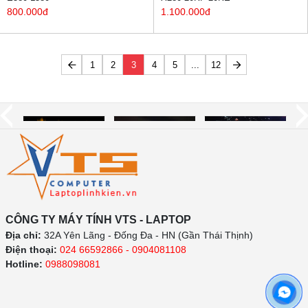
800.000đ
1.100.000đ
1
2
3
4
5
...
12
CÔNG TY MÁY TÍNH VTS - LAPTOP
Địa chỉ:
32A Yên Lãng - Đống Đa - HN (Gần Thái Thịnh)
Điện thoại:
024 66592866 - 0904081108
Hotline:
0988098081